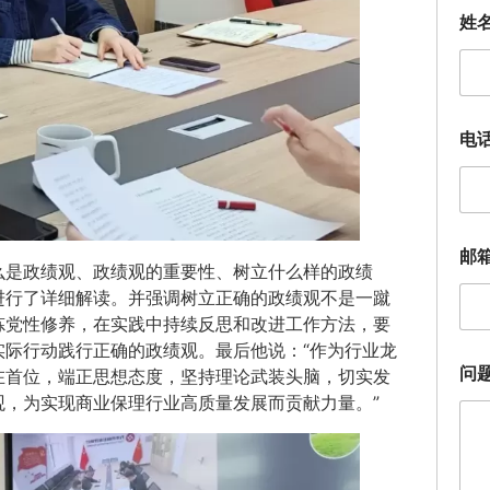
姓
问
电
题
描
述
姓
名
邮
邮
箱
么是政绩观、政绩观的重要性、树立什么样的政绩
（
进行了详细解读。并强调树立正确的政绩观不是一蹴
选
炼党性修养，在实践中持续反思和改进工作方法，要
填
际行动践行正确的政绩观。最后他说：“作为行业龙
）
问
在首位，端正思想态度，坚持理论武装头脑，切实发
，为实现商业保理行业高质量发展而贡献力量。”