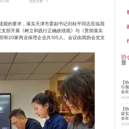
7-06
浏览次数：1
政绩观的要求，落实天津市委副书记刘桂平同志莅临我
党支部开展《树立和践行正确政绩观》与《贯彻落实
部和20家商业保理企业共105人。会议由我协会党支
协
章
【协
引
会
202
【协
促实
会
202