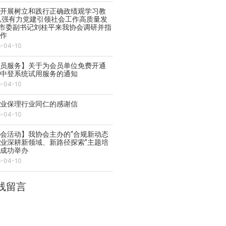
实开展树立和践行正确政绩观学习教
以强有力党建引领社会工作高质量发
—市委副书记刘桂平来我协会调研并指
工作
6-04-10
会员服务】关于为会员单位免费开通
能中登系统试用服务的通知
6-04-10
商业保理行业同仁的感谢信
6-04-10
会活动】我协会主办的“合规新动态
业深耕新领域、新路径探索”主题培
会成功举办
6-04-10
线留言