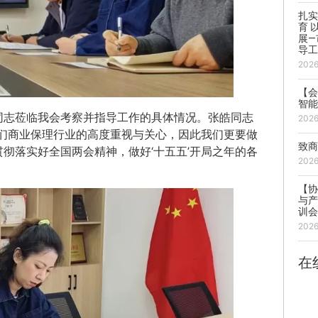
扎
育 
展
导
202
【
智
同志莅临我会考察并指导工作的具体情况。张皓同志
202
们商业保理行业的高度重视与关心，因此我们更要做
致
彻落实好全国两会精神，做好‘十五五’开局之年的各
202
【协
与产
训
202
在