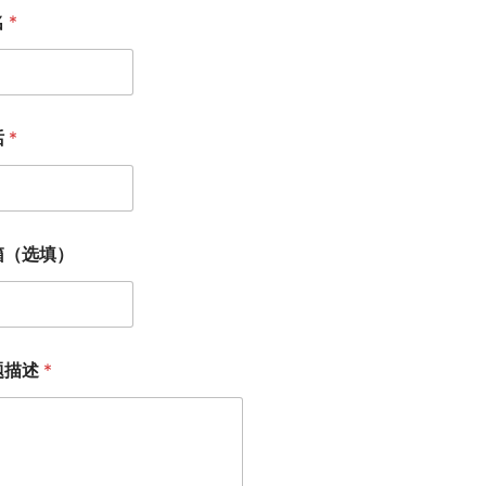
名
*
话
*
箱（选填）
题描述
*