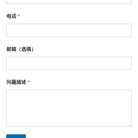
电话
*
姓
邮箱（选填）
名
问
题
描
述
电
问题描述
*
话