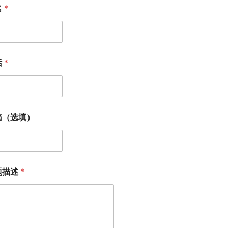
名
*
话
*
箱（选填）
题描述
*