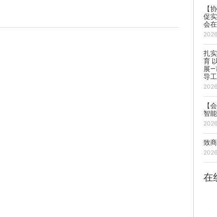
【协
促实
会
202
扎
育 
展
导
202
【
智
202
致
202
在