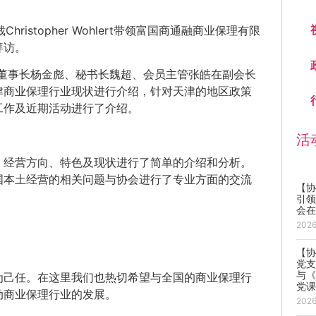
istopher Wohlert带领富国商通融商业保理有限
拜访。
董事长杨金彪、秘书长魏超、会员主管张皓在副会长
津商业保理行业现状进行介绍，针对天津的地区政策
工作及近期活动进行了介绍。
活
、经营方向、特色及现状进行了简单的介绍和分析。
国本土经营的相关问题与协会进行了专业方面的交流
【协
引
会
202
【
党
与《
为己任。在这里我们也热切希望与全国的商业保理行
党
动商业保理行业的发展。
202