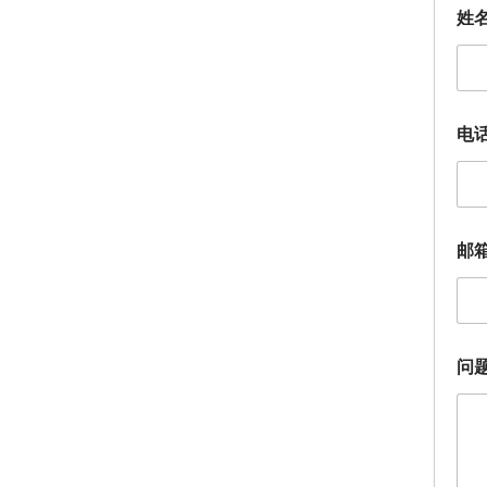
姓
电
邮
邮
箱
（
选
填
）
问
问
题
描
述
姓
名