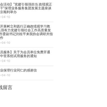
会活动】“党建引领强担当 政绩观正
干”保理业务服务集团发展主题座谈
在京顺利举办
6-04-10
实开展树立和践行正确政绩观学习教
以强有力党建引领社会工作高质量发
—市委副书记刘桂平来我协会调研并指
工作
6-04-10
会员服务】关于为会员单位免费开通
能中登系统试用服务的通知
6-04-10
商业保理行业同仁的感谢信
6-04-10
线留言