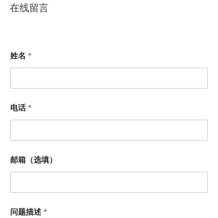
在线留言
姓名
*
电话
*
姓
邮箱（选填）
名
电
话
邮
箱
（
问题描述
*
选