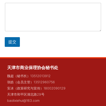
填
）
提交
天津市商业保理协会秘书处
魏超（秘书长）13512013912
张皓（会员主管）13512960756
安冰（政策研究与宣传）18002090129
天津市和平区湖北路29号
baolixiehui@163.com