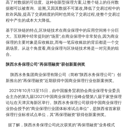
高了对数据的可信度。这种创新型保理方案,让整个链上的任何数
据都可以被查询、追溯,又因其数据不可篡改,降低了交易过程中的
欺诈风险,提高了交易精度的同时也简化了交易过程,使整个交易过
程中产生的成本大大降低。
基于区块链的特点,区块链技术在商业保理中的应用空间将十分巨
大。互联网中经常提到的“场景”,在商业保理中非常契合,因为商业
保理的主要对象是应收账款,而每一笔应收账款的背后都是一个交
易场景。从这个角度看,商业保理与区块链技术将是一对完美的组
合。
陕西水务保理公司“再保理融资”获创新案例奖
陕西水务集团商业保理有限公司（简称“陕西水务保理公司”）创
新推出的“再保理融资”近期获得中国商业保理行业创新案例奖。
2021年10月13至15日，由中国服务贸易协会商业保理专业委员
会主办的第九届(2021)中国商业保理行业峰会暨第八届于家堡保理
论坛在天津滨海新区举行。陕西水务保理公司获得中国商业保理行
业协会授予的“商业保理行业团体标准试点单位”，是陕西省首家获
保理行业标准试点单位，其“再保理融资”获得创新案例奖。
据了解，陕西水务保理公司此次获奖的“再保理融资”业务模式