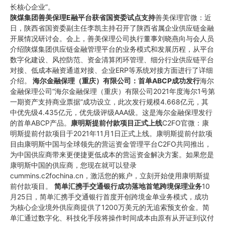
长核心企业”。
陕煤集团善美保理
E
融平台获省国资委试点支持
善美保理官微：近
日，陕西省国资委副主任李凯主持召开了陕西省属企业供应链金融
开展情况研讨会。会上，善美保理公司执行董事刘晓燕向与会人员
介绍陕煤集团供应链金融管理平台的业务模式和发展历程，从平台
数字化建设、风控防范、资金清算闭环管理、细分行业供应链平台
对接、低成本融资通道对接、企业ERP等系统对接方面进行了详细
介绍。
海尔金融保理（重庆）有限公司：首单
ABCP
成功发行
海尔
金融保理公司“海尔金融保理（重庆）有限公司2021年度海尔1号第
一期资产支持商业票据”成功设立，此次发行规模4.668亿元，其
中优先级4.435亿元，优先级评级AAA级。这是海尔金融保理发行
的首单ABCP产品。
康明斯提前付款项目正式上线
C2FO官微：康
明斯提前付款项目于2021年11月1日正式上线。康明斯提前付款项
目由康明斯中国与全球领先的营运资金管理平台C2FO共同推出，
为中国供应商带来更便捷更低成本的营运资金解决方案。如果您是
康明斯中国的供应商，您现在就可以登录
cummins.c2fochina.cn，激活您的账户，立刻开始使用康明斯提
前付款项目。
简单汇携手交通银行成功落地首笔跨境保理业务
10
月25日，简单汇携手交通银行首度开创跨境金单业务模式，成功
为核心企业境外供应商提供了1200万美元的无追索预支价金。简
单汇通过数字化、科技化手段将操作时间成本由原有从开证到议付