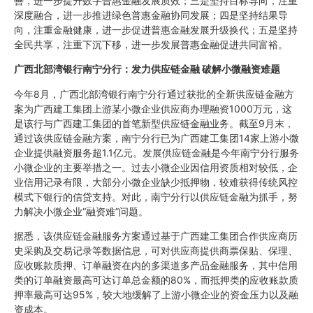
善，进一步提升数字普惠金融发展质效；三是坚持目标导向，注重
深度融合，进一步推进绿色普惠金融协同发展；四是坚持结果导
向，注重金融健康，进一步促进普惠金融发展升级换代；五是坚持
全民共享，注重下沉下移，进一步发展普惠金融促进共同富裕。
广西北部湾银行南宁分行：发力供应链金融 破解小微融资难题
今年8月，广西北部湾银行南宁分行通过获批的全新供应链金融方
案为广西建工集团上游某小微企业供应商办理融资1000万元，这
是该行与广西建工集团的首笔新型供应链金融业务。截至9月末，
通过该供应链金融方案，南宁分行已为广西建工集团14家上游小微
企业提供融资服务超1.1亿元。发展供应链金融是今年南宁分行服务
小微企业的主要举措之一。过去小微企业因信用资质相对较低，企
业信用记录有限，大部分小微企业缺少抵押物，较难获得传统风控
模式下银行的信贷支持。对此，南宁分行以供应链金融为抓手，努
力解决小微企业“融资难”问题。
据悉，该供应链金融服务方案通过基于广西建工集团合作供应商历
史采购及交易记录等数据信息，可对供应商提供商票保贴、保理、
应收账款质押、订单融资在内的多渠道多产品金融服务，其中信用
类的订单融资最高可达订单总金额的80%，而抵押类的应收账款质
押率最高可达95%，较大地缓解了上游小微企业的资金压力以及融
资成本。