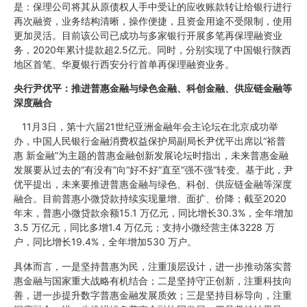
是：保理公司将其从原债权人手中受让的应收账款转让给银行进行
再次融资，业务结构清晰，操作便捷，且资金用途不受限制，使用
更加灵活。目前该公司已成功与多家银行开展多笔再保理融资业
务，2020年累计提款超2.5亿元。同时，分别实现了中国银行陕西
地区首笔、华夏银行西安分行首单再保理融资业务。
央行尹优平：推进普惠金融与绿色金融、科创金融、供应链金融等
深度融合
11月3日，第十六届21世纪亚洲金融年会主论坛在北京成功举
办，中国人民银行金融消费权益保护局副局长尹优平出席以“裕普
惠 新金融”为主题的普惠金融创新发展论坛时指出，未来普惠金融
发展要从过去的“有没有”向“好不好”直至“强不强”转变。基于此，尹
优平提出，未来要推进普惠金融与绿色、科创、供应链金融等深度
融合。目前普惠小微贷款持续实现量增、面扩、价降；截至2020
年末，普惠小微贷款余额15.1 万亿元，同比增长30.3%，全年增加
3.5 万亿元，同比多增1.4 万亿元；支持小微经营主体3228 万
户，同比增长19.4%，全年增加530 万户。
具体而言，一是坚持普惠为民，注重顶层设计，进一步推动落实普
惠金融与国家重大战略有机结合；二是坚持守正创新，注重科技向
善，进一步提升数字普惠金融发展质效；三是坚持目标导向，注重