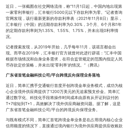
近日，一张截图在社交网络流传，称“11月1日起，中国内地出现第
一家零利率银行，汇丰银行5000元以下存款利率为零。”记者查询
官网发现，该行最新更新的存款利率表（2021年11月8日）显示，
汇丰银行（中国）的活期存款利率为0.30%，3个月、6个月和1年
的定期存款利率则为1.35%、1.55%、1.75%，并未出现0利率情
况。
记者搜索发现，从2019年开始，几乎每年11月，该谣言都会出
现。而早在2019年，汇丰银行官方就曾对此进行辟谣：“汇丰中国
根据市场情况和自身业务需求，在符合监管规定的范围内指定人民
币存款定价策略，并未出现‘零利率’的情况。”（腾讯）
广东省首笔金融科技公司/平台跨境反向保理业务落地
近日，简单汇携手交通银行首度开创跨境金单业务模式，成功为核
心企业境外供应商提供了1200万美元的无追索预支价金。简单汇
通过数字化、科技化手段将操作时间成本由原有从开证到议付的
T+7缩短到T+1，高效解决了境外供应商融资问题。据了解，这是
广东省首笔金融科技公司/平台的跨境反向保理业务。
与既有模式不同，简单汇首笔跨境金单业务是在占用境内核心企业
信用额度的情况下，直接通过境内银行为境外供应商提供应收账款