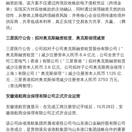
融资款项。该方案不仅通过跨境应收账款电子债权凭证（跨境金
单）实现买方对应收账款的主动确认，同时通过保理融资天然的自
偿性，从整体上降低跨境融资风险；并将核心企业信用传递给境外
供应商，共享低成本利率，真正实现了交易各方共享、共赢。（腾
讯）
三星医疗公告：拟对奥克斯融资租赁、奥克斯保理减资
三星医疗公告，公司拟对子公司奥克斯融资租赁股份有限公司 ( ”
奥克斯融资租赁 ” ) 减少注册资本人民币 6.4 亿元，公司全资子公
司三星电气 ( 香港 ) 有限公司 ( ” 三星香港 ” ) 拟对奥克斯融资租赁
减少注册资本人民币 3.6 亿元。公司拟对子公司奥克斯商业保理 (
上海 ) 有限公司 ( ” 奥克斯保理 ” ) 减少注册资本人民币 1.125 亿
元，三星香港拟对奥克斯保理减少注册资本人民币 3750 万元。
（章法网整理）
安徽港航商业保理有限公司正式开业运营
安徽港航官微显示：在完成工商注册登记手续后，10月29日，安
徽港航商业保理有限公司正式开业运营。
该公司由省港航集团所属省港投公司与山东港口金融控股有限公司
合资成立，是贯彻落实省港航集团与山东港口集团战略合作的重要