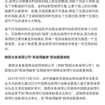
点,保理公司能够实时获取到链上的全部数据,消除了信息不对称,提
高了对数据的可信度。这种创新型保理方案,让整个链上的任何数
据都可以被查询、追溯,又因其数据不可篡改,降低了交易过程中的
欺诈风险,提高了交易精度的同时也简化了交易过程,使整个交易过
程中产生的成本大大降低。
基于区块链的特点,区块链技术在商业保理中的应用空间将十分巨
大。互联网中经常提到的“场景”,在商业保理中非常契合,因为商业
保理的主要对象是应收账款,而每一笔应收账款的背后都是一个交
易场景。从这个角度看,商业保理与区块链技术将是一对完美的组
合。
陕西水务保理公司“再保理融资”获创新案例奖
陕西水务集团商业保理有限公司（简称“陕西水务保理公司”）创
新推出的“再保理融资”近期获得中国商业保理行业创新案例奖。
2021年10月13至15日，由中国服务贸易协会商业保理专业委员
会主办的第九届(2021)中国商业保理行业峰会暨第八届于家堡保理
论坛在天津滨海新区举行。陕西水务保理公司获得中国商业保理行
业协会授予的“商业保理行业团体标准试点单位”，是陕西省首家获
保理行业标准试点单位，其“再保理融资”获得创新案例奖。