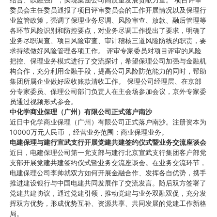
委员会主任委员通报了项目评审委员会的工作开展情况以及保理行
业监管政策，强调了保理业务尽调、风险审查、放款、融后管理等
各环节风险识别和防控要点，对业务尽调工作提出了要求，明确了
业务尽职调查、项目风险审查、审计稽核三道风险防线的职责，要
求持续做好风险管理各项工作。 评审专家委员对项目评审的风险
把控、保理业务模式进行了交流探讨，希望保理公司加强与金融机
构合作，充分利用金融手段，提高公司风险防范能力的同时，帮助
集团所属企业做好应收账款清收工作。 保理公司经理层、在京部
分专家委员、保理公司部门负责人在主会场参加会议，京外专家委
员通过视频形式参会。
中化学商业保理（广州）有限公司正式落户南沙
近日中化学商业保理（广州）有限公司正式落户南沙。注册资本为
10000万元人民币 ，经营业务范围：商业保理业务。
电建保理与建行宣武支行开展党建共建签约仪式暨业务交流座谈会
近日，电建保理公司第一党支部与建行北京宣武支行集团客户部党
支部开展党建共建签约仪式暨业务交流座谈会。在业务交流环节，
电建保理公司李帅就双方如何开展金融合作、发挥各自优势，携手
推进建设银行与中国电建共同发展作了交流发言。随后双方签署了
党建共建协议，通过党建引领，推动党建与业务双融双促，充分发
挥双方优势，形成优势互补、资源共享、共同发展的党建工作新格
局。