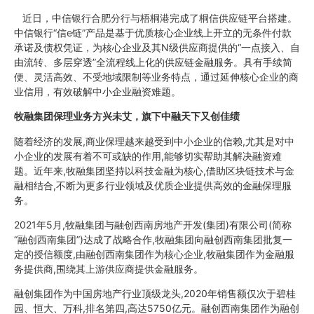
近日，中信银行合肥分行与梧桐港完成了桐信供应链平台搭建。
中信银行“信e链”产品是基于优质核心企业线上开立的无条件付款
承诺及债权凭证，为核心企业及其N级供应商提供的“一点接入、自
由流转、多层穿透”全流程线上化的供应链金融服务。具有手续简
便、灵活高效、不受地域限制等业务特点，通过延伸核心企业的商
业信用，有效破解中小企业融资难题。
牧融集团保理业务方兴未艾，旗下中融天下又创佳绩
随着经济的发展,商业保理越来越受到中小企业的信赖,尤其是对中
小企业的发展有着不可或缺的作用,能够切实帮助其解决融资难
题。近年来,牧融集团坚持以科技金融为核心,借助区块链技术与金
融相结合,不断为更多行业领域及优质企业提供高效的金融保理服
务。
2021年5月,牧融集团与融创西南房地产开发(集团)有限公司(简称
“融创西南集团”)达成了战略合作,牧融集团向融创西南集团批复一
定的授信额度,由融创西南集团作为核心企业,牧融集团作为金融服
务提供商,围绕其上游供应商提供金融服务。
融创集团作为中国房地产行业顶级龙头,2020年销售额仅次于碧桂
园、恒大、万科,排名第四,高达5750亿元。融创西南集团作为融创