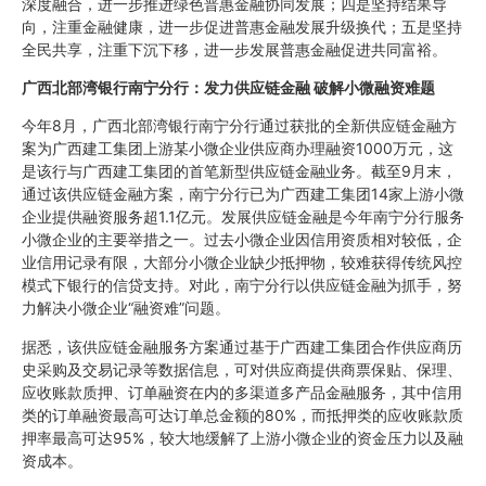
深度融合，进一步推进绿色普惠金融协同发展；四是坚持结果导
向，注重金融健康，进一步促进普惠金融发展升级换代；五是坚持
全民共享，注重下沉下移，进一步发展普惠金融促进共同富裕。
广西北部湾银行南宁分行：发力供应链金融 破解小微融资难题
今年8月，广西北部湾银行南宁分行通过获批的全新供应链金融方
案为广西建工集团上游某小微企业供应商办理融资1000万元，这
是该行与广西建工集团的首笔新型供应链金融业务。截至9月末，
通过该供应链金融方案，南宁分行已为广西建工集团14家上游小微
企业提供融资服务超1.1亿元。发展供应链金融是今年南宁分行服务
小微企业的主要举措之一。过去小微企业因信用资质相对较低，企
业信用记录有限，大部分小微企业缺少抵押物，较难获得传统风控
模式下银行的信贷支持。对此，南宁分行以供应链金融为抓手，努
力解决小微企业“融资难”问题。
据悉，该供应链金融服务方案通过基于广西建工集团合作供应商历
史采购及交易记录等数据信息，可对供应商提供商票保贴、保理、
应收账款质押、订单融资在内的多渠道多产品金融服务，其中信用
类的订单融资最高可达订单总金额的80%，而抵押类的应收账款质
押率最高可达95%，较大地缓解了上游小微企业的资金压力以及融
资成本。