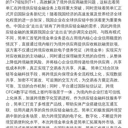
的T+7缩短到T+1，高效解决了境外供应商融资问题，这标志着简
单汇在跨境供应链金融业务上取得重大突破，同时意味着简单汇正
式开启国际业务新纪元！随着我国经济的高速发展及世界经济全球
化程度的进一步加深，我国企业在全球供应链中扮演着更为重要角
色。中国企业“走出去”就有了跨境供应链金融的需求，因此跨境供
应链金融的发展跟我国企业“走出去”的步调完全趋同。与既有模式
不同，简单汇首笔跨境金单业务是在占用境内核心企业信用额度的
情况下，直接通过境内银行为境外供应商提供应收账款融资款项。
该方案不仅通过跨境应收账款电子债券凭证（跨境金单）实现买方
对应收账款的主动确认，同时通过保理融资天然的自偿性，从整体
上降低跨境融资风险。并将核心企业信用传递给境外供应商，共享
低成本利率，真正实现了交易各方共享、共赢。 简单汇结合区块
链等金融科技手段，将跨境反向保理业务全流程线上化，实现数据
共享、加密不可篡改、可追溯的交互方式，为交易各方奠定高效、
可靠、互信的合作机制；同时，平台通过国际短信认证、跨境
CFCA数字证书线上签约等场景于一体，为境内外企业打造可信线
上化体系，加速跨境数字化贸易进程。作为供应链金融科技服务平
台，简单汇打造了多维度产品线，帮助实体产业搭建信息互通互
联、信用共建共享的良性供应链金融生态。简单汇积极发掘跨境贸
易中新的业务场景，助力跨境贸易的电子化、数字化，不断提升跨
境贸易便利化水平。本次跨境金单业务是简单汇拓展海外市场、谋
求跃迁式发展的重要举措。在国际市场方面，简单汇也将从产品全