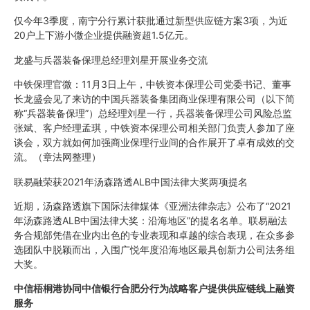
仅今年3季度，南宁分行累计获批通过新型供应链方案3项，为近
20户上下游小微企业提供融资超1.5亿元。
龙盛与兵器装备保理总经理刘星开展业务交流
中铁保理官微：11月3日上午，中铁资本保理公司党委书记、董事
长龙盛会见了来访的中国兵器装备集团商业保理有限公司（以下简
称“兵器装备保理”）总经理刘星一行，兵器装备保理公司风险总监
张斌、客户经理孟琪，中铁资本保理公司相关部门负责人参加了座
谈会，双方就如何加强商业保理行业间的合作展开了卓有成效的交
流。（章法网整理）
联易融荣获2021年汤森路透ALB中国法律大奖两项提名
近期，汤森路透旗下国际法律媒体《亚洲法律杂志》公布了“2021
年汤森路透ALB中国法律大奖：沿海地区”的提名名单。联易融法
务合规部凭借在业内出色的专业表现和卓越的综合表现，在众多参
选团队中脱颖而出，入围广悦年度沿海地区最具创新力公司法务组
大奖。
中信梧桐港协同中信银行合肥分行为战略客户提供供应链线上融资
服务