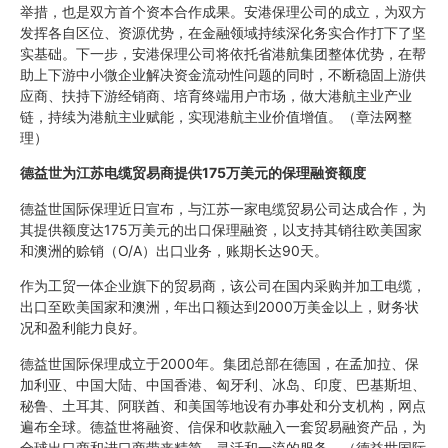
举措，也是双方首个资本合作成果。安港保理公司的成立，为双方
发挥各自区位、资源优势，在金融领域持续深化务实合作打下了坚
实基础。下一步，安港保理公司将依托省港航集团整体优势，在帮
助上下游中小微企业解决资金流动性问题的同时，不断稳固上游供
应商、扶持下游经销商、培育终端用户市场，做大港航主业产业
链，持续为港航主业赋能，实现港航主业价值增值。（章法网整
理）
德益世为江苏电缆贸易商提供175万美元的保理融资额度
德益世国际保理近日宣布，与江苏一家电缆贸易公司达成合作，为
其提供额度达175万美元的出口保理融资，以支持其销往欧美国家
和澳洲的赊销（O/A）出口业务，账期长达90天。
作为工贸一体企业旗下的贸易商，该公司在国内采购并加工电缆，
出口至欧美国家和澳洲，年出口额达到2000万美金以上，财务状
况和盈利能力良好。
德益世国际保理成立于2000年。集团总部在德国，在孟加拉、保
加利亚、中国大陆、中国香港、匈牙利、冰岛、印度、巴基斯坦、
秘鲁、土耳其、阿联酋、和美国等地设有办事处和分支机构，网点
遍布全球。德益世将融资、信保和收款融入一套贸易融资产品，为
全球出口商和进口商带来精简、灵活和一流的服务。（德益世国际