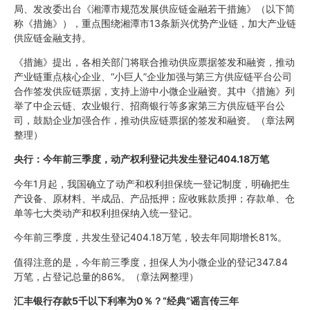
局、发改委出台《湘潭市规范发展供应链金融若干措施》（以下简
称《措施》），重点围绕湘潭市13条新兴优势产业链，加大产业链
供应链金融支持。
《措施》提出，各相关部门将联合推动供应票据签发和融资，推动
产业链重点核心企业、“小巨人”企业加强与第三方供应链平台公司
合作签发供应链票据，支持上游中小微企业融资。其中《措施》列
举了中企云链、农业银行、招商银行等多家第三方供应链平台公
司，鼓励企业加强合作，推动供应链票据的签发和融资。（章法网
整理）
央行：今年前三季度，动产权利登记共发生登记404.18万笔
今年1月起，我国确立了动产和权利担保统一登记制度，明确把生
产设备、原材料、半成品、产品抵押；应收账款质押；存款单、仓
单等七大类动产和权利担保纳入统一登记。
今年前三季度，共发生登记404.18万笔，较去年同期增长81%。
值得注意的是，今年前三季度，担保人为小微企业的登记347.84
万笔，占登记总量的86%。（章法网整理）
汇丰银行存款5千以下利率为0％？“经典”谣言传三年