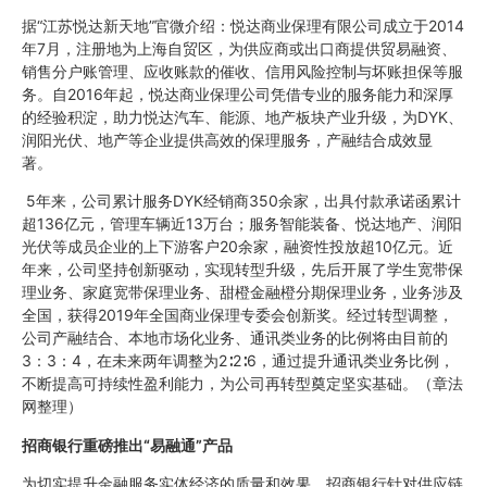
据“江苏悦达新天地”官微介绍：悦达商业保理有限公司成立于2014
年7月，注册地为上海自贸区，为供应商或出口商提供贸易融资、
销售分户账管理、应收账款的催收、信用风险控制与坏账担保等服
务。自2016年起，悦达商业保理公司凭借专业的服务能力和深厚
的经验积淀，助力悦达汽车、能源、地产板块产业升级，为DYK、
润阳光伏、地产等企业提供高效的保理服务，产融结合成效显
著。
5年来，公司累计服务DYK经销商350余家，出具付款承诺函累计
超136亿元，管理车辆近13万台；服务智能装备、悦达地产、润阳
光伏等成员企业的上下游客户20余家，融资性投放超10亿元。近
年来，公司坚持创新驱动，实现转型升级，先后开展了学生宽带保
理业务、家庭宽带保理业务、甜橙金融橙分期保理业务，业务涉及
全国，获得2019年全国商业保理专委会创新奖。经过转型调整，
公司产融结合、本地市场化业务、通讯类业务的比例将由目前的
3：3：4，在未来两年调整为2∶2∶6，通过提升通讯类业务比例，
不断提高可持续性盈利能力，为公司再转型奠定坚实基础。（章法
网整理）
招商银行重磅推出
“
易融通
”
产品
为切实提升金融服务实体经济的质量和效果，招商银行针对供应链