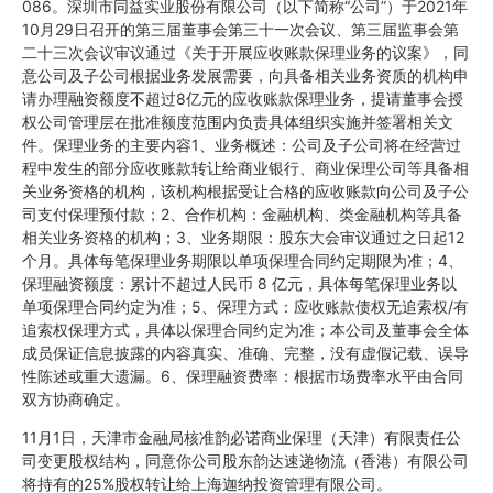
086。深圳市同益实业股份有限公司（以下简称“公司”）于2021年
10月29日召开的第三届董事会第三十一次会议、第三届监事会第
二十三次会议审议通过《关于开展应收账款保理业务的议案》，同
意公司及子公司根据业务发展需要，向具备相关业务资质的机构申
请办理融资额度不超过8亿元的应收账款保理业务，提请董事会授
权公司管理层在批准额度范围内负责具体组织实施并签署相关文
件。保理业务的主要内容1、业务概述：公司及子公司将在经营过
程中发生的部分应收账款转让给商业银行、商业保理公司等具备相
关业务资格的机构，该机构根据受让合格的应收账款向公司及子公
司支付保理预付款；2、合作机构：金融机构、类金融机构等具备
相关业务资格的机构；3、业务期限：股东大会审议通过之日起12
个月。具体每笔保理业务期限以单项保理合同约定期限为准；4、
保理融资额度：累计不超过人民币 8 亿元，具体每笔保理业务以
单项保理合同约定为准；5、保理方式：应收账款债权无追索权/有
追索权保理方式，具体以保理合同约定为准；本公司及董事会全体
成员保证信息披露的内容真实、准确、完整，没有虚假记载、误导
性陈述或重大遗漏。6、保理融资费率：根据市场费率水平由合同
双方协商确定。
11月1日，天津市金融局核准韵必诺商业保理（天津）有限责任公
司变更股权结构，同意你公司股东韵达速递物流（香港）有限公司
将持有的25%股权转让给上海迦纳投资管理有限公司。