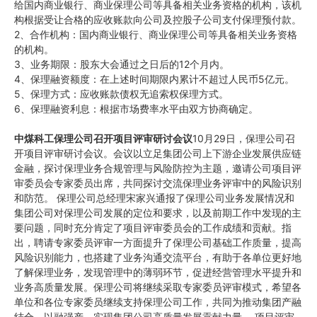
给国内商业银行、商业保理公司等具备相关业务资格的机构，该机
构根据受让合格的应收账款向公司及控股子公司支付保理预付款。
2、合作机构：国内商业银行、商业保理公司等具备相关业务资格
的机构。
3、业务期限：股东大会通过之日后的12个月内。
4、保理融资额度：在上述时间期限内累计不超过人民币5亿元。
5、保理方式：应收账款债权无追索权保理方式。
6、保理融资利息：根据市场费率水平由双方协商确定。
中煤科工保理公司召开项目评审研讨会议
10月29日，保理公司召
开项目评审研讨会议。会议以立足集团公司上下游企业发展供应链
金融，探讨保理业务合规管理与风险防控为主题，邀请公司项目评
审委员会专家委员出席，共同探讨交流保理业务评审中的风险识别
和防范。 保理公司总经理宋家兴通报了保理公司业务发展情况和
集团公司对保理公司发展的定位和要求，以及前期工作中发现的主
要问题，同时充分肯定了项目评审委员会的工作成绩和贡献。指
出，聘请专家委员评审一方面提升了保理公司基础工作质量，提高
风险识别能力，也搭建了业务沟通交流平台，有助于各单位更好地
了解保理业务，发现管理中的薄弱环节，促进经营管理水平提升和
业务高质量发展。保理公司将继续采取专家委员评审模式，希望各
单位和各位专家委员继续支持保理公司工作，共同为推动集团产融
结合、以融强产，实现集团公司高质量发展贡献力量。 项目评审