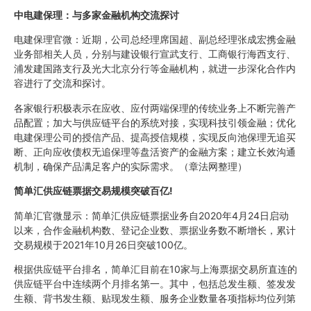
中电建保理：与多家金融机构交流探讨
电建保理官微：近期，公司总经理席国超、副总经理张成宏携金融
业务部相关人员，分别与建设银行宣武支行、工商银行海西支行、
浦发建国路支行及光大北京分行等金融机构，就进一步深化合作内
容进行了交流和探讨。
各家银行积极表示在应收、应付两端保理的传统业务上不断完善产
品配置；加大与供应链平台的系统对接，实现科技引领金融；优化
电建保理公司的授信产品、提高授信规模，实现反向池保理无追买
断、正向应收债权无追保理等盘活资产的金融方案；建立长效沟通
机制，确保产品满足客户的实际需求。（章法网整理）
简单汇供应链票据交易规模突破百亿!
简单汇官微显示：简单汇供应链票据业务自2020年4月24日启动
以来，合作金融机构数、登记企业数、票据业务数不断增长，累计
交易规模于2021年10月26日突破100亿。
根据供应链平台排名，简单汇目前在10家与上海票据交易所直连的
供应链平台中连续两个月排名第一。其中，包括总发生额、签发发
生额、背书发生额、贴现发生额、服务企业数量各项指标均位列第