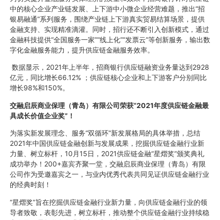
中的核心企业产业链发展、上下游中小微企业经营难题，推出“招
银易融通”系列服务，围绕产业链上下游真实贸易结算场景，提供
金融支持、实现精准滴灌。同时，招行还不断引入创新模式，通过
金融科技提供“全国服务一家”“线上化”“发票云”等创新服务，输出数
字化金融服务能力，提升供应链金融服务效率。
数据显示，2021年上半年，招商银行供应链融资业务量达到2928
亿元，同比增长66.12% ；供应链核心企业和上下游客户分别同比
增长98%和150%。
交融启辰商业保理（青岛）有限公司荣获
“2021
年度供应链金融最
具成长价值企业奖
”
！
为落实新发展理念、服务“双循环”新发展格局的具体举措，总结
2021年中国供应链金融创新与发展成果，挖掘供应链金融行业新
力量、树立标杆，10月15日，2021供应链金融“星熠奖”颁奖典礼
成功举办！200+嘉宾齐聚一堂，交融启辰商业保理（青岛）有限
公司作为受邀嘉宾之一，与业内优秀代表共同见证供应链金融行业
的经典时刻！
“星熠奖”旨在挖掘供应链金融行业新力量，向供应链金融行业的领
导者致敬，表彰先进，树立标杆，推动整个供应链金融行业持续稳