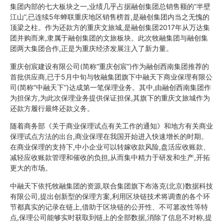
集团内部的七大板块之一,业绩几乎占据融创集团总销售额的“半壁
江山”,已连续5年蝉联重庆地区销售榜首,是融创集团内当之无愧的
顶梁之柱。作为还款方的重庆文旅城,是融创集团2017年从万达集
团并购而来,隶属于融创集团的文旅板块。此次牧融集团与融创集
团两大集团合作,正是为重庆经济发展注入了新力量。
重庆创宸建设有限公司(简称“重庆创宸”)作为融创西南集团推荐的
首批供应商,已于5月中旬与牧融集团旗下中融天下商业保理有限公
司(简称“中融天下”)达成第一笔保理业务。其中,由融创西南集团作
为担保方,为此次保理业务提供保证担保,其旗下的重庆文旅城作为
还款方履行最终还款义务。
随着商务部《关于商业保理试点有关工作的通知》和地方有关商业
保理试点方法的出台,商业保理在我国开始进入快速增长的时期。
在商业保理的支持下,中小企业可以转嫁收款风险,盘活应收账款、
减轻应收账款管理和催收的负担,从而集中精力于研发和生产,开拓
更大的市场。
中融天下依托牧融集团的资源,联合集团旗下布洛克(北京)数据科技
有限公司,提出创新型的保理方案,利用区块链技术将调查的各个环
节都真实的记录在链上,借助于区块链的公开性、不可篡改性等特
点,保理公司能够实时获取到链上的全部数据,消除了信息不对称,提