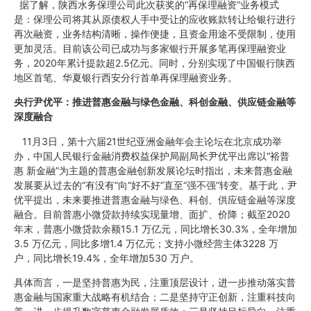
据了解，陕西水务保理公司此次获奖的“再保理融资”业务模式
是：保理公司将其从原债权人手中受让的应收账款转让给银行进行
再次融资，业务结构清晰，操作便捷，且资金用途不受限制，使用
更加灵活。目前该公司已成功与多家银行开展多笔再保理融资业
务，2020年累计提款超2.5亿元。同时，分别实现了中国银行陕西
地区首笔、华夏银行西安分行首单再保理融资业务。
央行尹优平：推进普惠金融与绿色金融、科创金融、供应链金融等
深度融合
11月3日，第十六届21世纪亚洲金融年会主论坛在北京成功举
办，中国人民银行金融消费权益保护局副局长尹优平出席以“裕普
惠 新金融”为主题的普惠金融创新发展论坛时指出，未来普惠金融
发展要从过去的“有没有”向“好不好”直至“强不强”转变。基于此，尹
优平提出，未来要推进普惠金融与绿色、科创、供应链金融等深度
融合。目前普惠小微贷款持续实现量增、面扩、价降；截至2020
年末，普惠小微贷款余额15.1 万亿元，同比增长30.3%，全年增加
3.5 万亿元，同比多增1.4 万亿元；支持小微经营主体3228 万
户，同比增长19.4%，全年增加530 万户。
具体而言，一是坚持普惠为民，注重顶层设计，进一步推动落实普
惠金融与国家重大战略有机结合；二是坚持守正创新，注重科技向