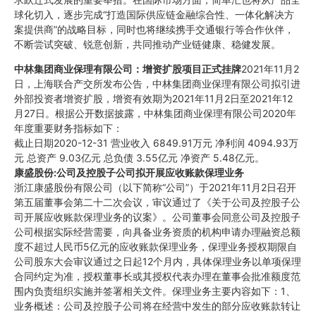
球化切入，逐步完成“打造国际供应链金融综合性、一体化解决方
案提供商”的战略目标，同时也将继续携手交通银行等合作伙伴，
不断尝试突破、锐意创新，共同推动产业链健康、稳健发展。
中林集团商业保理有限公司：增资扩股项目正式挂牌
2021年11月2
日，上海联合产交所发布公告，中林集团商业保理有限公司拟引进
外部投资者增资扩股，增资有效期为2021年11月2日至2021年12
月27日。根据公开数据披露，中林集团商业保理有限公司2020年
年度重要财务指标如下：
截止日期2020-12-31 营业收入 6849.91万元 净利润 4094.93万
元 总资产 9.03亿元 总负债 3.55亿元 净资产 5.48亿元。
康盛股份:公司及控股子公司拟开展应收账款保理业务
浙江康盛股份有限公司（以下简称“公司”）于2021年11月2日召开
第五届董事会第二十二次会议，审议通过了《关于公司及控股子公
司开展应收账款保理业务的议案》。公司董事会同意公司及控股子
公司根据实际经营需要，向具备业务资质的机构申请办理融资总额
度不超过人民币5亿元的应收账款保理业务，保理业务授权期限自
公司股东大会审议通过之日起12个月内，具体保理业务以单项保理
合同约定为准，授权董事长或其授权代表办理在董事会批准额度范
围内负责组织实施并签署相关文件。保理业务主要内容如下：1、
业务概述：公司及控股子公司将在经营中发生的部分应收账款转让