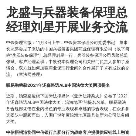
龙盛与兵器装备保理总
经理刘星开展业务交流
中铁保理官微：11月3日上午，中铁资本保理公司党委书记、董事
长龙盛会见了来访的中国兵器装备集团商业保理有限公司（以下简
称“兵器装备保理”）总经理刘星一行，兵器装备保理公司风险总监
张斌、客户经理孟琪，中铁资本保理公司相关部门负责人参加了座
谈会，双方就如何加强商业保理行业间的合作展开了卓有成效的交
流。（章法网整理）
联易融荣获2021年汤森路透ALB中国法律大奖两项提名
近期，汤森路透旗下国际法律媒体《亚洲法律杂志》公布了“2021
年汤森路透ALB中国法律大奖：沿海地区”的提名名单。联易融法
务合规部凭借在业内出色的专业表现和卓越的综合表现，在众多参
选团队中脱颖而出，入围广悦年度沿海地区最具创新力公司法务组
大奖。
中信梧桐港协同中信银行合肥分行为战略客户提供供应链线上融资