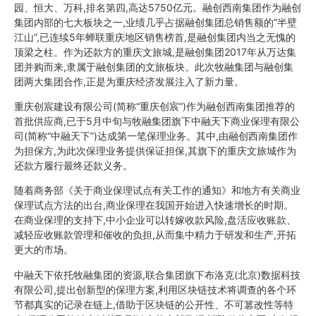
园、恒大、万科,排名第四,高达5750亿元。融创西南集团作为融创
集团内部的七大板块之一,业绩几乎占据融创集团总销售额的“半壁
江山”,已连续5年蝉联重庆地区销售榜首,是融创集团内当之无愧的
顶梁之柱。作为还款方的重庆文旅城,是融创集团2017年从万达集
团并购而来,隶属于融创集团的文旅板块。此次牧融集团与融创集
团两大集团合作,正是为重庆经济发展注入了新力量。
重庆创宸建设有限公司(简称“重庆创宸”)作为融创西南集团推荐的
首批供应商,已于5月中旬与牧融集团旗下中融天下商业保理有限公
司(简称“中融天下”)达成第一笔保理业务。其中,由融创西南集团作
为担保方,为此次保理业务提供保证担保,其旗下的重庆文旅城作为
还款方履行最终还款义务。
随着商务部《关于商业保理试点有关工作的通知》和地方有关商业
保理试点方法的出台,商业保理在我国开始进入快速增长的时期。
在商业保理的支持下,中小企业可以转嫁收款风险,盘活应收账款、
减轻应收账款管理和催收的负担,从而集中精力于研发和生产,开拓
更大的市场。
中融天下依托牧融集团的资源,联合集团旗下布洛克(北京)数据科技
有限公司,提出创新型的保理方案,利用区块链技术将调查的各个环
节都真实的记录在链上,借助于区块链的公开性、不可篡改性等特