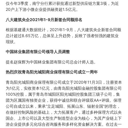
仅今年3季度，南宁分行累计获批通过新型供应链方案3项，为近
20户上下游小微企业提供融资超1.5亿元。
八大建筑央企
2021
年
1-9
月新签合同额排名
根据基建通大数据统计，2021年1-9月，八大建筑央企新签合同额
总计超过8.65万亿，总体呈上升趋势，反映了强者恒强的建筑业
现状。
中国林业集团有限公司领导人员调整
提名赵保辉为中国林业集团有限公司总会计师人选。
热烈庆祝青岛阳光城阳商业保理有限公司成立一周年
青岛阳光城阳商业保理有限公司成立于2020年11月3日，注册资本
为1亿元，实收资本1亿元，由青岛阳光城阳金融控股集团有限公司
100%控股，属于青岛市城阳区阳光城阳控股集团三级子公司，集
团为区属国有独资企业，获得中诚信和联合评级双AA+评级。保理
公司自成立以来，秉承“立足城阳、拓展山东、辐射全国”的理念，
在做好控制风险的基础上，大力拓展客户，通过多种保理方式以央
国企、上市公司以及大型生产制造型企业为核心，为其产业链上下
游企业提供多元化综合咨询服务和多样化资金解决方案。在过去一