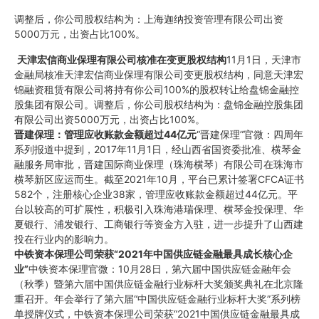
调整后，你公司股权结构为：上海迦纳投资管理有限公司出资
5000万元，出资占比100%。
天津宏信商业保理有限公司核准在变更股权结构
11月1日，天津市
金融局核准天津宏信商业保理有限公司变更股权结构，同意天津宏
锦融资租赁有限公司将持有你公司100%的股权转让给盘锦金融控
股集团有限公司。调整后，你公司股权结构为：盘锦金融控股集团
有限公司出资5000万元，出资占比100%。
晋建保理：管理应收账款金额超过
44
亿元
“晋建保理”官微：四周年
系列报道中提到，2017年11月1日，经山西省国资委批准、横琴金
融服务局审批，晋建国际商业保理（珠海横琴）有限公司在珠海市
横琴新区应运而生。截至2021年10月，平台已累计签署CFCA证书
582个，注册核心企业38家，管理应收账款金额超过44亿元。平
台以较高的可扩展性，积极引入珠海港瑞保理、横琴金投保理、华
夏银行、浦发银行、工商银行等资金方入驻，进一步提升了山西建
投在行业内的影响力。
中铁资本保理公司荣获
“2021
年中国供应链金融最具成长核心企
业
”
中铁资本保理官微：10月28日，第六届中国供应链金融年会
（秋季）暨第六届中国供应链金融行业标杆大奖颁奖典礼在北京隆
重召开。年会举行了第六届“中国供应链金融行业标杆大奖”系列榜
单授牌仪式，中铁资本保理公司荣获“2021中国供应链金融最具成