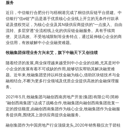
服务
近日，中信银行合肥分行与梧桐港完成了桐信供应链平台搭建。中
信银行“信e链”产品是基于优质核心企业线上开立的无条件付款承
诺及债权凭证，为核心企业及其N级供应商提供的“一点接入、自由
流转、多层穿透”全流程线上化的供应链金融服务。具有手续简
便、灵活高效、不受地域限制等业务特点，通过延伸核心企业的商
业信用，有效破解中小企业融资难题。
牧融集团保理业务方兴未艾，旗下中融天下又创佳绩
随着经济的发展,商业保理越来越受到中小企业的信赖,尤其是对中
小企业的发展有着不可或缺的作用,能够切实帮助其解决融资难
题。近年来,牧融集团坚持以科技金融为核心,借助区块链技术与金
融相结合,不断为更多行业领域及优质企业提供高效的金融保理服
务。
2021年5月,牧融集团与融创西南房地产开发(集团)有限公司(简称
“融创西南集团”)达成了战略合作,牧融集团向融创西南集团批复一
定的授信额度,由融创西南集团作为核心企业,牧融集团作为金融服
务提供商,围绕其上游供应商提供金融服务。
融创集团作为中国房地产行业顶级龙头,2020年销售额仅次于碧桂