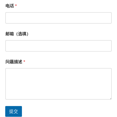
电话
*
电
邮箱（选填）
话
邮
箱
（
选
填
问题描述
*
）
问
题
描
述
提交