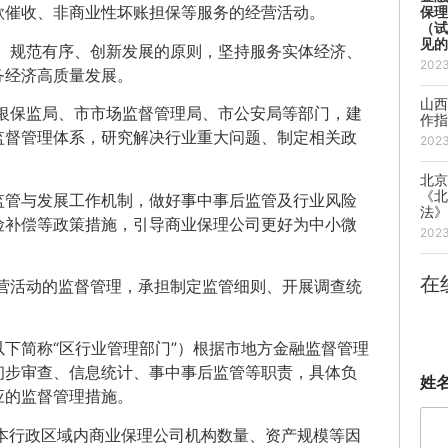
款催收、非商业性坏账担保等服务的经营活动。
保
（
见
、规范有序、创新发展的原则，坚持服务实体经济、
202
务经济高质量发展。
山
银保监局、市市场监督管理局、市公安局等部门，建
作
监督管理体系，研究解决行业重大问题、制定相关政
202
。
北
《
监管与发展工作机制，做好事中事后监管及行业风险
法
险补偿等政策措施，引导商业保理公司更好为中小微
202
。
在
营活动的监督管理，承担制定监管细则、开展调查统
下简称“区行业管理部门”）根据市地方金融监督管理
初步审查、信息统计、事中事后监管等职责，具体负
姓
应的监督管理措施。
本行政区域内商业保理公司机构数量、资产规模等因