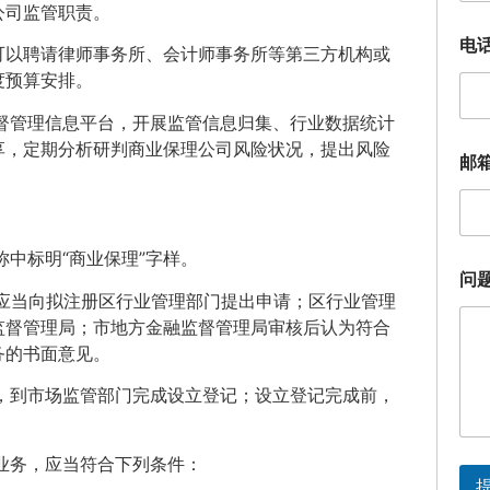
公司监管职责。
电
可以聘请律师事务所、会计师事务所等第三方机构或
度预算安排。
督管理信息平台，开展监管信息归集、行业数据统计
邮
享，定期分析研判商业保理公司风险状况，提出风险
邮
箱
。
（
选
填
）
中标明“商业保理”字样。
问
问
题
应当向拟注册区行业管理部门提出申请；区行业管理
描
监督管理局；市地方金融监督管理局审核后认为符合
述
务的书面意见。
姓
名
，到市场监管部门完成设立登记；设立登记完成前，
业务，应当符合下列条件：