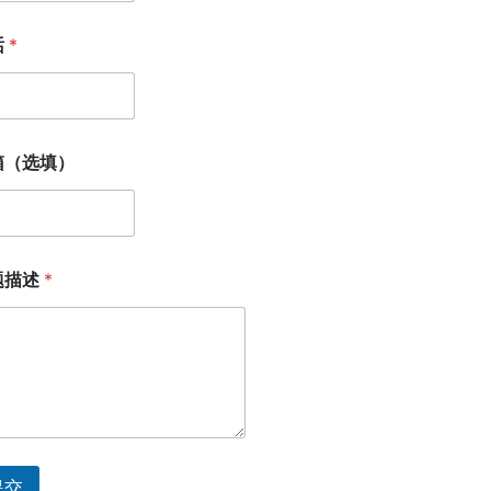
话
*
箱（选填）
题描述
*
提交