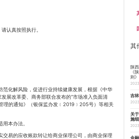
，请认真按照执行。
其
陕
《
则
202
防范化解风险，促进行业持续健康发展，根据《中华
吉
发展改革委、商务部联合发布的“市场准入负面清
202
理的通知》（银保监办发﹝2019﹞205号）等相关
关
施
适用本办法。
202
实交易的应收账款转让给商业保理公司，由商业保理
金