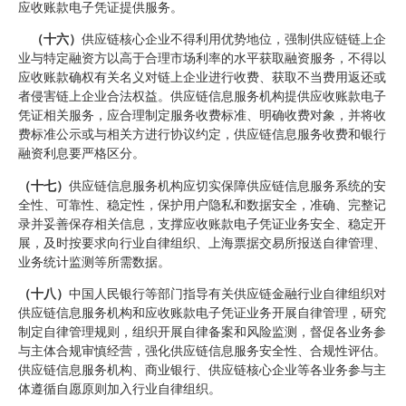
应收账款电子凭证提供服务。
（十六）
供应链核心企业不得利用优势地位，强制供应链链上企
业与特定融资方以高于合理市场利率的水平获取融资服务，不得以
应收账款确权有关名义对链上企业进行收费、获取不当费用返还或
者侵害链上企业合法权益。供应链信息服务机构提供应收账款电子
凭证相关服务，应合理制定服务收费标准、明确收费对象，并将收
费标准公示或与相关方进行协议约定，供应链信息服务收费和银行
融资利息要严格区分。
（十七）
供应链信息服务机构应切实保障供应链信息服务系统的安
全性、可靠性、稳定性，保护用户隐私和数据安全，准确、完整记
录并妥善保存相关信息，支撑应收账款电子凭证业务安全、稳定开
展，及时按要求向行业自律组织、上海票据交易所报送自律管理、
业务统计监测等所需数据。
（十八）
中国人民银行等部门指导有关供应链金融行业自律组织对
供应链信息服务机构和应收账款电子凭证业务开展自律管理，研究
制定自律管理规则，组织开展自律备案和风险监测，督促各业务参
与主体合规审慎经营，强化供应链信息服务安全性、合规性评估。
供应链信息服务机构、商业银行、供应链核心企业等各业务参与主
体遵循自愿原则加入行业自律组织。