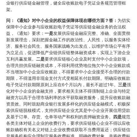
业银行供应链金融管理，健全应收账款电子凭证业务规范管理框
架。
问：《通知》对中小企业的权益保障体现在哪些方面
？
答：
为切实
保障中小企业参与应收账款电子凭证等供应链金融业务的合法权
益，《通知》要求：
一是
发展供应链金融应完整、准确、全面贯彻
新发展理念，深刻把握金融工作的政治性、人民性，以服务实体经
济、服务社会民生、服务国家战略为出发点，以维护市场公平有序
为立足点，促进降低产业链供应链整体融资成本，实现上下游企业
互利共赢发展。
二是
要求供应链核心企业及时支付中小企业款项，
合理共担供应链融资成本，不得利用优势地位拖欠中小企业账款或
不当增加中小企业应收账款，不得要求中小企业接受不合理的付款
期限，不得滥用非现金支付方式变相延长付款期限。明确应收账款
电子凭证付款期限原则上应在6个月以内，最长不超过1年。
三是
强
化对中小企业的金融支持，要求相关主体不得强制链上企业与特定
融资方以高于合理市场利率的水平获取融资服务，提升应收账款融
资质效。同时鼓励商业银行发展多样化的供应链金融模式，积极探
索供应链脱核模式，支持供应链企业尤其是中小企业开展信用贷款
及基于订单、存货、仓单等动产和权利的质押融资业务。
四是
规范
各类主体对链上企业的收费行为，要求供应链核心企业不得以应收
账款确权有关名义对链上企业收费或获取不当费用返还；供应链信
息服务机构应合理制定服务收费标准、明确收费对象，并将收费标