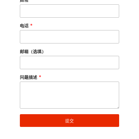
*
电话
邮箱（选填）
邮
*
问题描述
箱
（
选
填
）
问
题
提交
描
述
姓