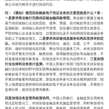
准公示或与相关方进行协议约定。
问：《通知》规范应收账款电子凭证业务的主要思路是什么
？
答：
一是要求商业银行完善供应链金融风险管理。
商业银行要建立健全
基于供应链核心企业的贷款、债券、票据、应付账款等全口径债务
监测机制，加强核心风控环节管理、切实履行贷款管理主体责任，
严防对核心企业多头授信、过度授信以及不当利用供应链金融业务
加剧上下游账款拖欠。
二是要求供应链信息服务机构应坚持本职定
位。
供应链信息服务机构要按照依法、诚信、自愿、公平、自律的
原则，做好供应链信息归集、整合等信息服务工作。未依法获得许
可不得开展支付结算、融资担保、保理融资或贷款等金融业务，不
得直接或间接归集资金，杜绝信息中介异化为信用中介。
三是加强
行业自律和业务统计监测。
中国人民银行等部门指导有关供应链金
融行业自律组织即中国互联网金融协会对供应链信息服务机构和应
收账款电子凭证业务开展自律管理，研究制定自律管理规则，组织
开展自律备案和风险监测，督促各业务参与主体合规审慎经营；指
导上海票据交易所组织应收账款电子凭证业务信息归集，开展统计
监测分析，提供信息查询服务。
四是加强业务监管和政策协同。
中国人民银行、金融监管总局将依
照法定职责分工，对供应链金融业务实施监督管理，同时将加强与
最高人民法院、国家发展改革委、商务部、国务院国资委、市场监