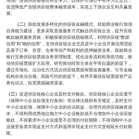
增强产业链供应链韧性和竞争力。以维护市场公平有序为立足点，
促进降低产业链供应链整体融资成本，实现上下游企业互利共赢发
展。
（二）
鼓励发展多样化的供应链金融模式。鼓励商业银行加强
自身能力建设，更多采取直接服务方式触达供应链企业，提升应收
账款融资服务质效，积极探索供应链脱核模式，利用供应链“数据
信用”和“物的信用”，支持供应链企业尤其是中小企业开展信用贷款
及基于订单、存货、仓单等动产和权利的质押融资业务。鼓励商业
银行完善供应链票据业务管理制度、优化业务流程和系统功能，推
动供应链票据扩大应用。研究推动经营主体在平等自愿的前提下，
通过市场化、法治化方式试点供应链票据有限追索服务。引导金融
机构在依法合规、风险可控的前提下，有序开展供应链票据资产证
券化试点，拓宽票据融资渠道。
（三）
促进供应链核心企业及时支付账款。供应链核心企业应遵守
《保障中小企业款项支付条例》等法律法规和有关规定，及时支付
中小企业款项，保障中小企业的合法权益，合理共担供应链融资成
本，不得利用优势地位拖欠中小企业账款或不当增加中小企业应收
账款，不得要求中小企业接受不合理的付款期限，不得强制中小企
业接受各类非现金支付方式和滥用非现金支付方式变相延长付款期
限。