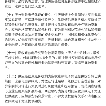
务机构，是指负责运营、管理供应链信息服务系统并承担相应经济
责任、法律责任的法人主体。
（十）
应收账款电子凭证的开立、供应链链上企业间转让应具备真
实贸易背景，不得基于预付款开立。供应链信息服务机构应做好贸
易背景材料的信息归集。商业银行提供应收账款电子凭证融资服
务，应当严格审查贸易背景材料，有效识别和防范虚构贸易背景套
取银行资金和无贸易背景的资金交易行为，同时应积极优化资金供
给结构，优先支持科技创新、先进制造、绿色发展相关企业及中小
企业融资，严禁借此新增地方政府隐性债务。
（十一）
应收账款电子凭证付款期限原则上应在6个月以内，最长
不超过1年。付款期限超过6个月的，商业银行应对应收账款电子凭
证开立的账期合理性和行业结算惯例加强审查，审慎开展融资业
务。
（十二）
供应链信息服务机构为应收账款电子凭证提供拆分转让功
能的，应强化自律约束，对凭证转让层级、笔数进行合理管控，对
异常的拆分转让行为及时进行风险核查和提示报告，防范供应链核
心企业信用风险扩散外溢。商业银行为拆分后的应收账款电子凭证
提供融资，应加强贸易背景审查，不得为债权债务关系不清晰的应
收账款电子凭证提供融资。