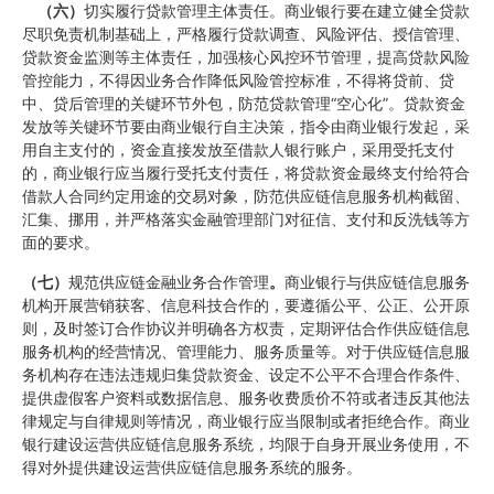
（六）
切实履行贷款管理主体责任。商业银行要在建立健全贷款
尽职免责机制基础上，严格履行贷款调查、风险评估、授信管理、
贷款资金监测等主体责任，加强核心风控环节管理，提高贷款风险
管控能力，不得因业务合作降低风险管控标准，不得将贷前、贷
中、贷后管理的关键环节外包，防范贷款管理“空心化”。贷款资金
发放等关键环节要由商业银行自主决策，指令由商业银行发起，采
用自主支付的，资金直接发放至借款人银行账户，采用受托支付
的，商业银行应当履行受托支付责任，将贷款资金最终支付给符合
借款人合同约定用途的交易对象，防范供应链信息服务机构截留、
汇集、挪用，并严格落实金融管理部门对征信、支付和反洗钱等方
面的要求。
（七）
规范供应链金融业务合作管理
。
商业银行与供应链信息服务
机构开展营销获客、信息科技合作的，要遵循公平、公正、公开原
则，及时签订合作协议并明确各方权责，定期评估合作供应链信息
服务机构的经营情况、管理能力、服务质量等。对于供应链信息服
务机构存在违法违规归集贷款资金、设定不公平不合理合作条件、
提供虚假客户资料或数据信息、服务收费质价不符或者违反其他法
律规定与自律规则等情况，商业银行应当限制或者拒绝合作。商业
银行建设运营供应链信息服务系统，均限于自身开展业务使用，不
得对外提供建设运营供应链信息服务系统的服务。