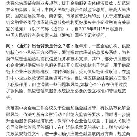
为强化供应链金融业务规范，提升金融服务实体经济质效，防范潜
在金融风险，近日，中国人民银行联合金融监管总局、最高人民法
院、国家发展改革委、商务部、市场监管总局印发《关于规范供应
链金融业务引导供应链信息服务机构更好服务中小企业融资有关事
宜的通知》（以下简称《通知》），自2025年6月15日起施行。
中国人民银行有关负责人就《通知》回答了记者提问。
问：《通知》出台背景是什么
？
答：
近年来，一些金融机构、供应
链核心企业和第三方公司等，通过搭建供应链信息服务系统，为各
类供应链金融活动提供信息服务和技术支撑。其中，部分供应链核
心企业通过供应链信息服务系统开立应收账款电子凭证，用于供应
链上企业应收账款确权、结转和融资，受到供应链企业欢迎，在提
升中小企业收款保障及融资可得性、促进供应链金融发展方面发挥
了积极作用，但也潜藏一些问题和风险,如核心企业存在信用过度
扩张风险、供应链信息服务系统缺乏必要的设立标准和管理规范
等。
为落实中央金融工作会议关于全面加强金融监管、有效防范化解金
融风险、依法将所有金融活动全部纳入监管等要求，同时进一步提
升金融服务实体经济质效，保障中小企业合法权益，中国人民银行
会同金融监管总局等部门，在广泛征求意见的基础上，联合制定有
关政策规范性文件，进一步明确供应链金融发展内涵方向，规范商