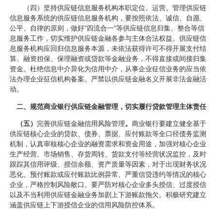
（四）坚持供应链信息服务机构本职定位。运营、管理供应链
信息服务系统的供应链信息服务机构，要按照依法、诚信、自愿、
公平、自律的原则，做好“四流合一”等供应链信息归集、整合等信
息服务工作，切实维护供应链金融各参与主体合法权益。供应链信
息服务机构应回归信息服务本源，未依法获得许可不得开展支付结
算、融资担保、保理融资或贷款等金融业务，不得直接或间接归集
资金。杜绝信息中介异化为信用中介，从事企业征信业务的应当依
法办理企业征信机构备案。严禁以供应链金融名义开展非法金融活
动。
二、规范商业银行供应链金融管理，切实履行贷款管理主体责任
（五）
完善供应链金融信用风险管理
。
商业银行要建立健全基于
供应链核心企业的贷款、债券、票据、应付账款等全口径债务监测
机制，认真审核核心企业的融资需求和资金用途，加强对核心企业
生产经营、市场销售、存货周转、货款支付等经营状况监控，及时
跟踪其信用评级、授信余额、资产质量等因素，对于出现财务状况
恶化、预付账款或应付账款比例异常、严重信贷违约等情况的核心
企业，严格控制风险敞口。要严防对核心企业多头授信、过度授信
以及不当利用供应链金融业务加剧上下游账款拖欠。积极研究建立
涵盖供应链上下游授信企业的信用风险防控体系。