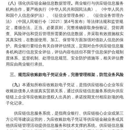
（八）
强化供应链金融信息数据管理
。
商业银行与供应链信息服务
机构合作，要严格执行《中华人民共和国民法典》、《中华人民共
和国个人信息保护法》、《征信业管理条例》、《征信业务管理办
法》（中国人民银行令〔2021〕第4号发布）等法律法规和监管规
定，遵循合法、正当、必要原则，完整准确获取身份验证、贷前调
查、风险评估和贷后管理所需要的信息数据，并采取有效措施核实
其真实性，在数据使用、加工、保管等方面加强对借款人信息的保
护。商业银行要结合有关自律评估情况，定期对合作供应链信息服
务机构进行信息安全评估，评估内容包括但不限于信息保护合规制
度体系、监督机制、处理信息规范、安全防护措施等，相关评估费
用应由商业银行承担。
三、规范应收账款电子凭证业务，完善管理框架，防范业务风险
（九）
本通知所称应收账款电子凭证，是指供应链核心企业等应
收账款债务人依据真实贸易关系，通过供应链信息服务系统向供应
链链上企业等应收账款债权人出具的，承诺按期支付相应款项的电
子化记录。
供应链信息服务系统，是指商业银行、供应链核心企业或第三
方公司等建设运营的，为应收账款电子凭证等供应链金融业务或其
他供应链管理活动提供信息服务和技术支撑的系统。供应链信息服