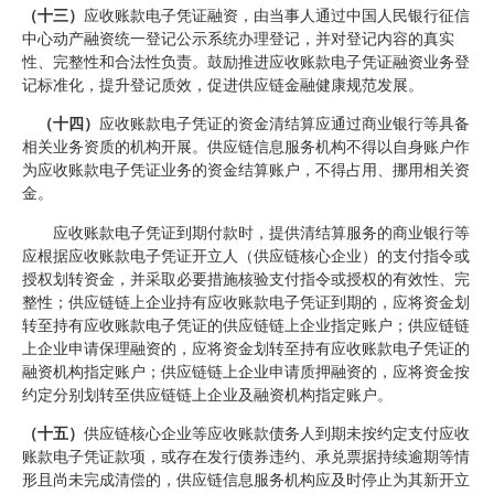
（十三）
应收账款电子凭证融资，由当事人通过中国人民银行征信
中心动产融资统一登记公示系统办理登记，并对登记内容的真实
性、完整性和合法性负责。鼓励推进应收账款电子凭证融资业务登
记标准化，提升登记质效，促进供应链金融健康规范发展。
（十四）
应收账款电子凭证的资金清结算应通过商业银行等具备
相关业务资质的机构开展。供应链信息服务机构不得以自身账户作
为应收账款电子凭证业务的资金结算账户，不得占用、挪用相关资
金。
应收账款电子凭证到期付款时，提供清结算服务的商业银行等
应根据应收账款电子凭证开立人（供应链核心企业）的支付指令或
授权划转资金，并采取必要措施核验支付指令或授权的有效性、完
整性；供应链链上企业持有应收账款电子凭证到期的，应将资金划
转至持有应收账款电子凭证的供应链链上企业指定账户；供应链链
上企业申请保理融资的，应将资金划转至持有应收账款电子凭证的
融资机构指定账户；供应链链上企业申请质押融资的，应将资金按
约定分别划转至供应链链上企业及融资机构指定账户。
（十五）
供应链核心企业等应收账款债务人到期未按约定支付应收
账款电子凭证款项，或存在发行债券违约、承兑票据持续逾期等情
形且尚未完成清偿的，供应链信息服务机构应及时停止为其新开立