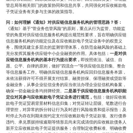
管总局等相关部门的政策协同和信息共享，共同强化对应收账款电
子凭证业务有关参与主体的政策指导。
问：如何理解《通知》对供应链信息服务机构的管理思路
？
答：
《通知》基于“管业务也管风险”的原则，重点从行为监管、功能监
管的角度对供应链信息服务机构提出规范性要求，旨在明确供应链
信息服务机构的功能定位及在应收账款电子凭证业务中的权责义
务，围绕其建立多层次的监测管理体系，在防范金融风险的基础上
充分发挥其服务供应链中小企业融资的作用。具体包括：
一是对供
应链信息服务机构的基本行为提出要求，
即按照依法、诚信、自
愿、公平、自律的原则，做好“四流合一”等供应链信息归集、整合
等信息服务工作。明确供应链信息服务机构应回归信息服务本源，
未依法获得许可不得开展支付结算、融资担保、保理融资或贷款等
金融业务，从事企业征信业务的应当依法办理企业征信机构备案，
确保一切金融业务均持牌经营。
二是基于供应链信息服务机构职能
定位对其参与应收账款电子凭证业务进行规范，
包括：做好应收账
款电子凭证贸易背景材料信息归集；对凭证转让层级、笔数进行合
理管控，对异常的拆分转让行为及时进行风险核查和提示报告；及
时停止为存在到期未按约定支付应收账款电子凭证款项、发行债券
违约、承兑票据持续逾期等情形且尚未完成清偿的应收账款债务人
新开立应收账款电子凭证提供服务；合理制定收费标准、明确收费