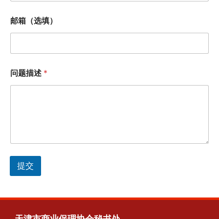
邮箱（选填）
电
问题描述
*
话
邮
箱
（
选
填
）
问
题
描
提交
述
天津市商业保理协会秘书处