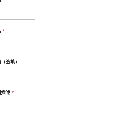
话
*
箱（选填）
题描述
*