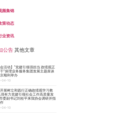
视频集锦
政策动态
行业资讯
知公告
其他文章
会活动】“党建引领强担当 政绩观正
干”保理业务服务集团发展主题座谈
在京顺利举办
6-04-10
实开展树立和践行正确政绩观学习教
以强有力党建引领社会工作高质量发
—市委副书记刘桂平来我协会调研并指
工作
6-04-10