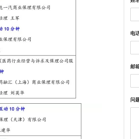
电
邮
邮
箱
（
选
填
）
问
问
题
描
述
电
话