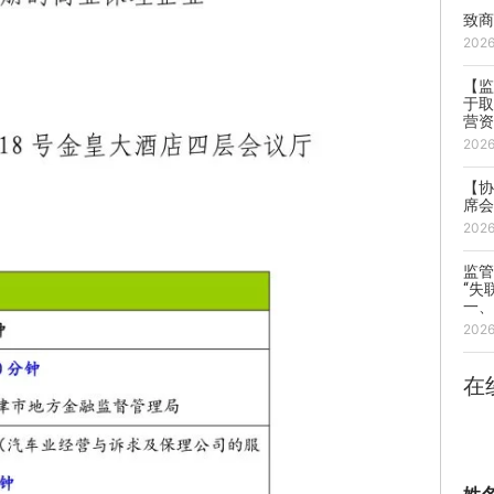
致
202
【
于取
营
202
【
席
202
监
“失
一
202
在
姓