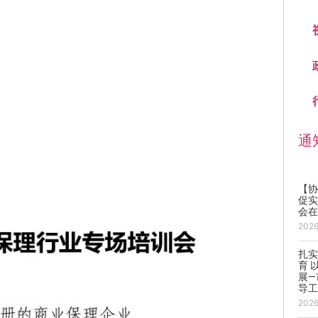
通
【协
促实
会
202
扎
育 
展
导
202